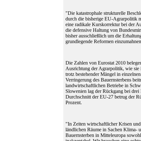
"Die katastrophale strukturelle Besc
durch die bisherige EU-Agrarpoliti
eine radikale Kurskorrektur bei der A
die defensive Haltung von Bundesmini
bisher ausschließlich um die Erhaltung
grundlegende Reformen einzumahnen
Die Zahlen von Eurostat 2010 belegen 
Ausrichtung der Agrarpolitik, wie si
trotz bestehender Mängel in einzelnen 
Verringerung des Bauernsterbens beit
landwirtschaftlichen Betriebe in Sc
Slowenien lag der Rückgang bei drei P
Durchschnitt der EU-27 betrug der R
Prozent.
"In Zeiten wirtschaftlicher Krisen un
ländlichen Räume in Sachen Klima- un
Bauernsterben in Mitteleuropa sowohl
inakzeptabel. Wir brauchen eine echte