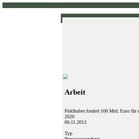
www.pirklhuber.at // homepage // pirklhuber // gruene
Arbeit
Pirklhuber fordert 100 Mrd. Euro für
2020
06.11.2012
Typ
Presseaussendung