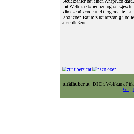
Steuerzahler hat einen Anspruch darauf
mit Weltmarktorientierung rausgeschmi
klimaschützende und tiergerechte Land
ländlichen Raum zukunftsfähig und le
abschließend.
pirklhuber.at
| DI Dr. Wolfgang Pirk
G+
|