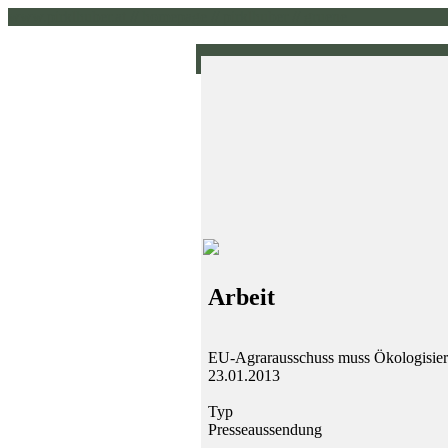
www.pirklhuber.at // homepage // pirklhuber // gruene
Arbeit
EU-Agrarausschuss muss Ökologisieru
23.01.2013
Typ
Presseaussendung