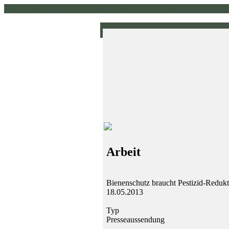
www.pirklhuber.at // homepage // pirklhuber // gruene
Arbeit
Bienenschutz braucht Pestizid-Redu
18.05.2013
Typ
Presseaussendung