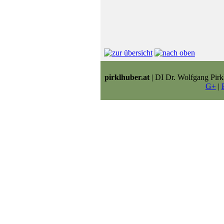
pirklhuber.at
| DI Dr. Wolfgang Pirk
G+
|