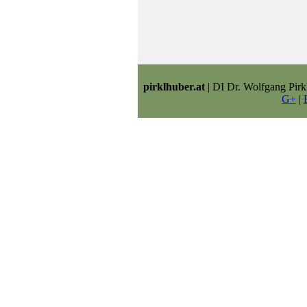
pirklhuber.at
| DI Dr. Wolfgang Pirk
G+
|