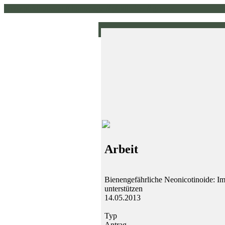
www.pirklhuber.at // homepage // pirklhuber // gruene
Arbeit
Bienengefährliche Neonicotinoide: Im
unterstützen
14.05.2013
Typ
Antrag