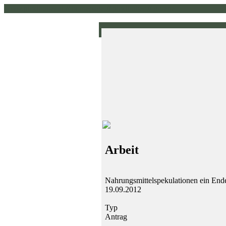
www.pirklhuber.at // homepage // pirklhuber // gruene
Arbeit
Nahrungsmittelspekulationen ein Ende
19.09.2012
Typ
Antrag