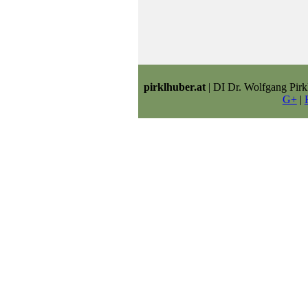
pirklhuber.at
| DI Dr. Wolfgang Pirk
G+
|