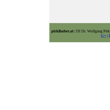
pirklhuber.at
| DI Dr. Wolfgang Pirk
G+
|