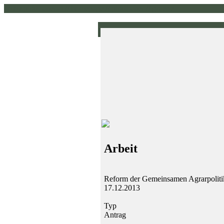
www.pirklhuber.at // homepage // pirklhuber // gruene
Arbeit
Reform der Gemeinsamen Agrarpolitik
17.12.2013
Typ
Antrag