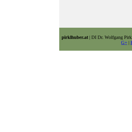
pirklhuber.at
| DI Dr. Wolfgang Pirk
G+
|