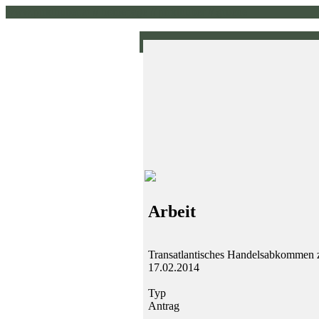
www.pirklhuber.at // homepage // pirklhuber // gruene
Arbeit
Transatlantisches Handelsabkomme
17.02.2014
Typ
Antrag