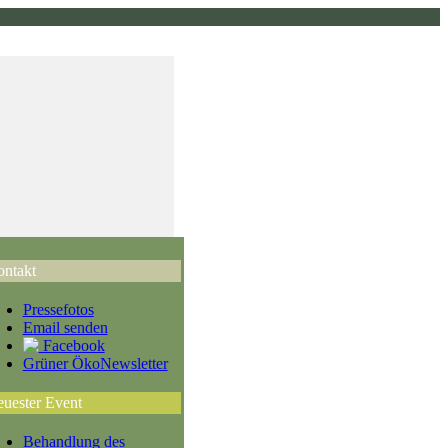
ntakt
Pressefotos
Email senden
Facebook
Grüner ÖkoNewsletter
uester Event
Behandlung des