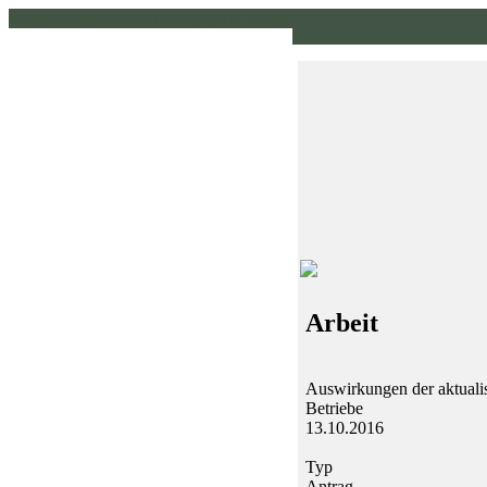
www.pirklhuber.at // homepage // pirklhuber // gruene
Arbeit
Auswirkungen der aktualisi
Betriebe
13.10.2016
Typ
Antrag