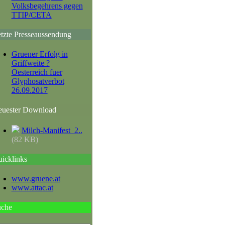
Volksbegehrens gegen
TTIP/CETA
tzte Presseaussendung
Gruener Erfolg in
Griffweite ?
Oesterreich fuer
Glyphosatverbot
26.09.2017
uester Download
Milch-Manifest_2..
(82 KB)
icklinks
www.gruene.at
www.attac.at
uche