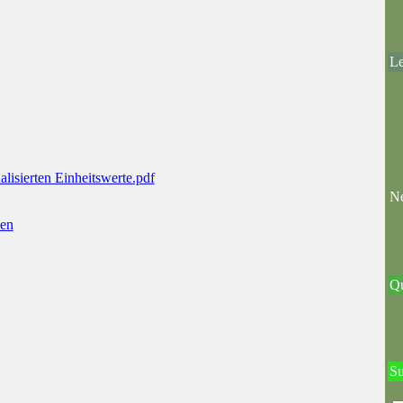
Le
lisierten Einheitswerte.pdf
Ne
Qu
S