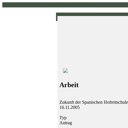
www.pirklhuber.at // homepage // pirklhuber // gruene
Arbeit
Zukunft der Spanischen Hofreitschule
16.11.2005
Typ
Antrag