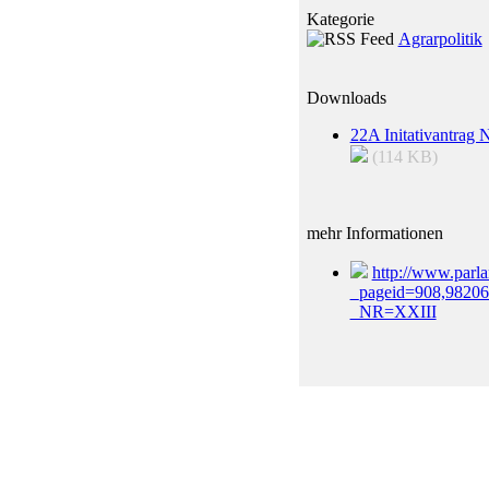
Kategorie
Agrarpolitik
Downloads
22A Initativantrag 
(114 KB)
mehr Informationen
http://www.parla
_pageid=908,982
_NR=XXIII