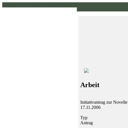
www.pirklhuber.at // homepage // pirklhuber // gruene
Arbeit
Initiativantrag zur Novell
17.11.2006
Typ
Antrag