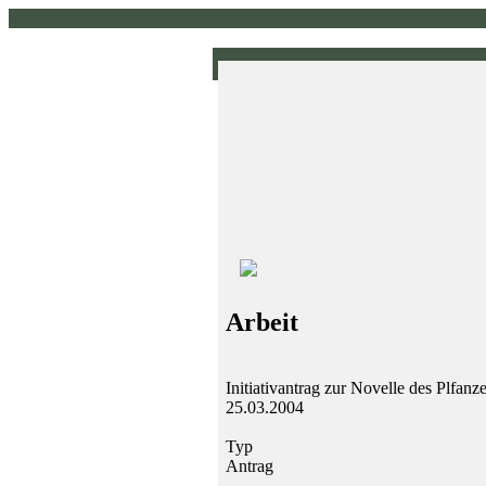
www.pirklhuber.at // homepage // pirklhuber // gruene
Arbeit
Initiativantrag zur Novelle des Plfanz
25.03.2004
Typ
Antrag