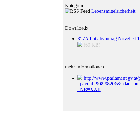
Kategorie
Lebensmittelsicherheit
Downloads
357A Initiativantrag Novelle Pf
(69 KB)
mehr Informationen
http://www.parlament.gv.at/
_pageid=908,98206&_dad=p
_NR=XXII