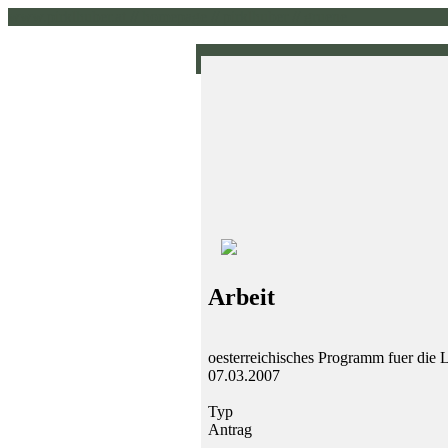
www.pirklhuber.at // homepage // pirklhuber // gruene
Arbeit
oesterreichisches Programm fuer die
07.03.2007
Typ
Antrag