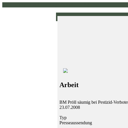
www.pirklhuber.at // homepage // pirklhuber // gruene
Arbeit
BM Pröll säumig bei Pestizid-Verbot
23.07.2008
Typ
Presseaussendung