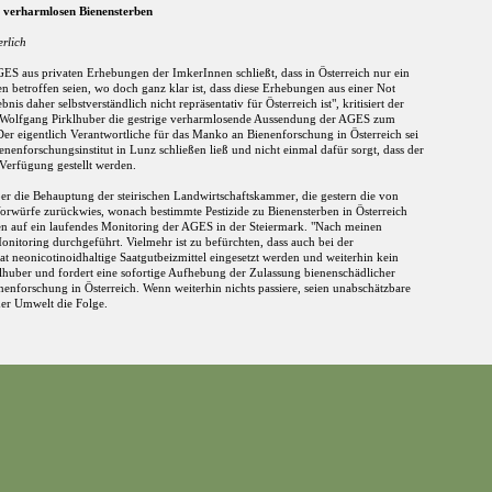
verharmlosen Bienensterben
rlich
AGES aus privaten Erhebungen der ImkerInnen schließt, dass in Österreich nur ein
 betroffen seien, wo doch ganz klar ist, dass diese Erhebungen aus einer Not
s daher selbstverständlich nicht repräsentativ für Österreich ist", kritisiert der
 Wolfgang Pirklhuber die gestrige verharmlosende Aussendung der AGES zum
er eigentlich Verantwortliche für das Manko an Bienenforschung in Österreich sei
enenforschungsinstitut in Lunz schließen ließ und nicht einmal dafür sorgt, dass der
Verfügung gestellt werden.
er die Behauptung der steirischen Landwirtschaftskammer, die gestern die von
rwürfe zurückwies, wonach bestimmte Pestizide zu Bienensterben in Österreich
sen auf ein laufendes Monitoring der AGES in der Steiermark. "Nach meinen
nitoring durchgeführt. Vielmehr ist zu befürchten, dass auch bei der
 neonicotinoidhaltige Saatgutbeizmittel eingesetzt werden und weiterhin kein
irklhuber und fordert eine sofortige Aufhebung der Zulassung bienenschädlicher
enenforschung in Österreich. Wenn weiterhin nichts passiere, seien unabschätzbare
er Umwelt die Folge.