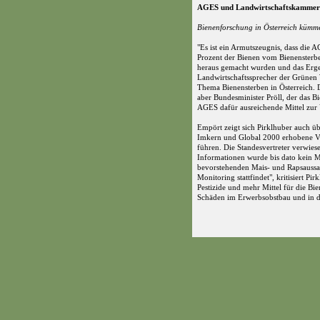
AGES und Landwirtschaftskammer 
Bienenforschung in Österreich kümme
"Es ist ein Armutszeugnis, dass die 
Prozent der Bienen vom Bienensterben
heraus gemacht wurden und das Ergebni
Landwirtschaftssprecher der Grünen
Thema Bienensterben in Österreich. D
aber Bundesminister Pröll, der das Bi
AGES dafür ausreichende Mittel zur 
Empört zeigt sich Pirklhuber auch üb
Imkern und Global 2000 erhobene Vo
führen. Die Standesvertreter verwie
Informationen wurde bis dato kein Mo
bevorstehenden Mais- und Rapsaussaat
Monitoring stattfindet", kritisiert P
Pestizide und mehr Mittel für die Bi
Schäden im Erwerbsobstbau und in d