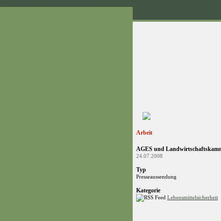
www.pirklhuber.at // homepage // pirklhuber // gruene
Arbeit
AGES und Landwirtschaftskamme
24.07.2008
Typ
Presseaussendung
Kategorie
Lebensmittelsicherheit