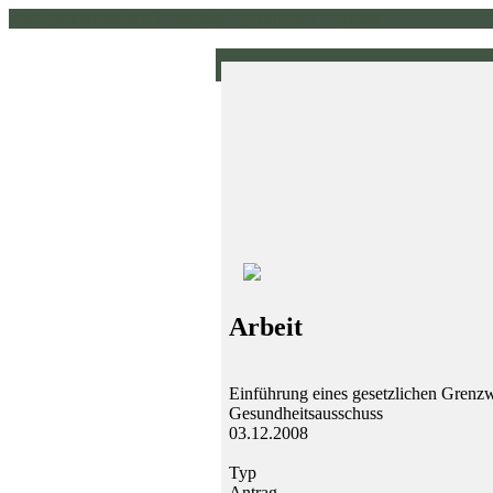
www.pirklhuber.at // homepage // pirklhuber // gruene
Arbeit
Einführung eines gesetzlichen Grenzwe
Gesundheitsausschuss
03.12.2008
Typ
Antrag