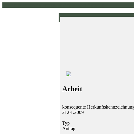
www.pirklhuber.at // homepage // pirklhuber // gruene
Arbeit
konsequente Herkunftskennzeichnung
21.01.2009
Typ
Antrag