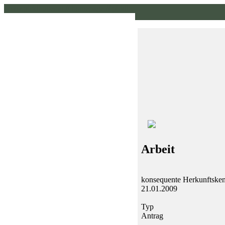
www.pirklhuber.at // homepage // pirklhuber // gruene
Arbeit
konsequente Herkunftske
21.01.2009
Typ
Antrag