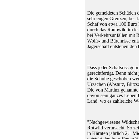
Die gemeldeten Schäden du
sehr engen Grenzen, bei 1
Schaf von etwa 100 Euro k
durch das Raubwild im letz
bei Verkehrsunfällen mit 
Wolfs- und Bärenrisse ent
Jägerschaft entstehen den 
Dass jeder Schafsriss gepr
gerechtfertigt. Denn nich
die Schuhe geschoben werd
Ursachen (Absturz, Blitzsc
Die von Martinz genannte 
davon sein ganzes Leben 
Land, wo es zahlreiche Wö
"Nachgewiesene Wildschäd
Rotwild verursacht. So ze
in Kärnten jährlich 2,1 M
entsteht den betroffenen W