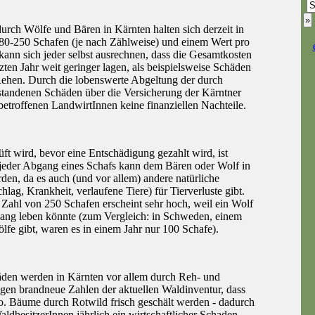
rch Wölfe und Bären in Kärnten halten sich derzeit in
80-250 Schafen (je nach Zählweise) und einem Wert pro
ann sich jeder selbst ausrechnen, dass die Gesamtkosten
ten Jahr weit geringer lagen, als beispielsweise Schäden
Rehen. Durch die lobenswerte Abgeltung der durch
standenen Schäden über die Versicherung der Kärntner
betroffenen LandwirtInnen keine finanziellen Nachteile.
üft wird, bevor eine Entschädigung gezahlt wird, ist
t jeder Abgang eines Schafs kann dem Bären oder Wolf in
en, da es auch (und vor allem) andere natürliche
hlag, Krankheit, verlaufene Tiere) für Tierverluste gibt.
Zahl von 250 Schafen erscheint sehr hoch, weil ein Wolf
lang leben könnte (zum Vergleich: in Schweden, einem
lfe gibt, waren es in einem Jahr nur 100 Schafe).
en werden in Kärnten vor allem durch Reh- und
igen brandneue Zahlen der aktuellen Waldinventur, dass
io. Bäume durch Rotwild frisch geschält werden - dadurch
aldbesitzerInnen jährlich ein wirtschaftlicher Schaden