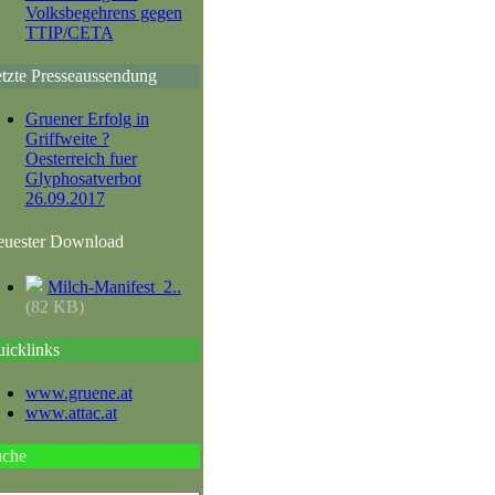
Volksbegehrens gegen
TTIP/CETA
tzte Presseaussendung
Gruener Erfolg in
Griffweite ?
Oesterreich fuer
Glyphosatverbot
26.09.2017
uester Download
Milch-Manifest_2..
(82 KB)
icklinks
www.gruene.at
www.attac.at
uche