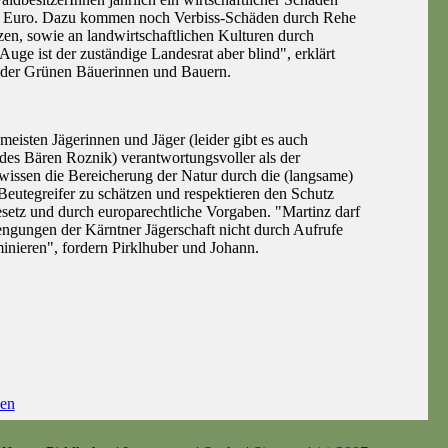
n Euro. Dazu kommen noch Verbiss-Schäden durch Rehe
zen, sowie an landwirtschaftlichen Kulturen durch
ge ist der zuständige Landesrat aber blind", erklärt
der Grünen Bäuerinnen und Bauern.
meisten Jägerinnen und Jäger (leider gibt es auch
es Bären Roznik) verantwortungsvoller als der
 wissen die Bereicherung der Natur durch die (langsame)
Beutegreifer zu schätzen und respektieren den Schutz
setz und durch europarechtliche Vorgaben. "Martinz darf
engungen der Kärntner Jägerschaft nicht durch Aufrufe
nieren", fordern Pirklhuber und Johann.