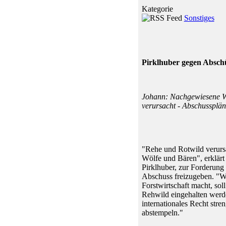
Kategorie
Sonstiges
Pirklhuber gegen Absch
Johann: Nachgewiesene Wi
verursacht - Abschussplä
"Rehe und Rotwild verursa
Wölfe und Bären", erklärt
Pirklhuber, zur Forderun
Abschuss freizugeben. "W
Forstwirtschaft macht, sol
Rehwild eingehalten werde
internationales Recht str
abstempeln."