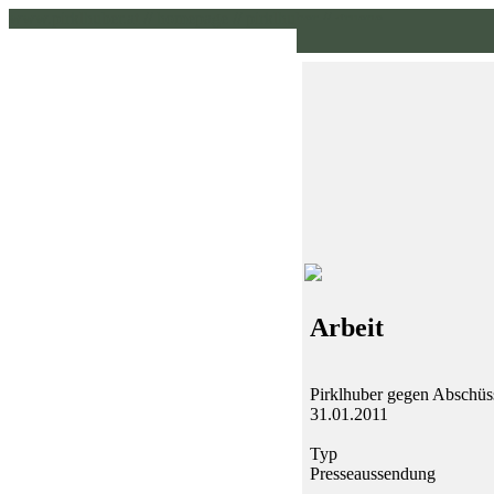
www.pirklhuber.at // homepage // pirklhuber // gruene
Arbeit
Pirklhuber gegen Abschüs
31.01.2011
Typ
Presseaussendung