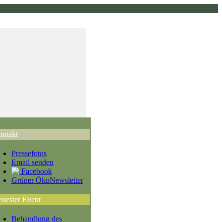
ntakt
Pressefotos
Email senden
Facebook
Grüner ÖkoNewsletter
uester Event
Behandlung des