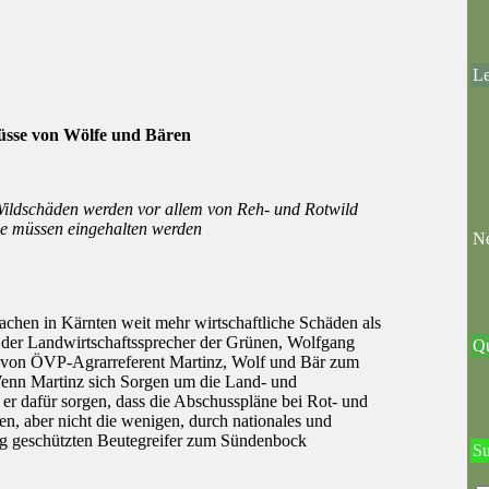
Le
üsse von Wölfe und Bären
ldschäden werden vor allem von Reh- und Rotwild
ne müssen eingehalten werden
Ne
chen in Kärnten weit mehr wirtschaftliche Schäden als
 der Landwirtschaftssprecher der Grünen, Wolfgang
Qu
g von ÖVP-Agrarreferent Martinz, Wolf und Bär zum
enn Martinz sich Sorgen um die Land- und
l er dafür sorgen, dass die Abschusspläne bei Rot- und
n, aber nicht die wenigen, durch nationales und
eng geschützten Beutegreifer zum Sündenbock
S