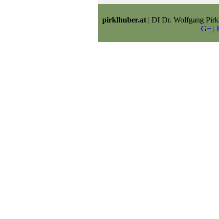
pirklhuber.at
| DI Dr. Wolfgang Pirk
G+
|