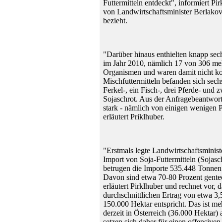
Futtermitteln entdeckt", informiert Pir
von Landwirtschaftsminister Berlakov
bezieht.
"Darüber hinaus enthielten knapp sech
im Jahr 2010, nämlich 17 von 306 meh
Organismen und waren damit nicht ko
Mischfuttermitteln befanden sich sech
Ferkel-, ein Fisch-, drei Pferde- und z
Sojaschrot. Aus der Anfragebeantwort
stark - nämlich von einigen wenigen 
erläutert Priklhuber.
"Erstmals legte Landwirtschaftsminis
Import von Soja-Futtermitteln (Sojasc
betrugen die Importe 535.448 Tonnen
Davon sind etwa 70-80 Prozent gentec
erläutert Pirklhuber und rechnet vor,
durchschnittlichen Ertrag von etwa 3
150.000 Hektar entspricht. Das ist me
derzeit in Österreich (36.000 Hektar
setzen sich daher für einen offensiven