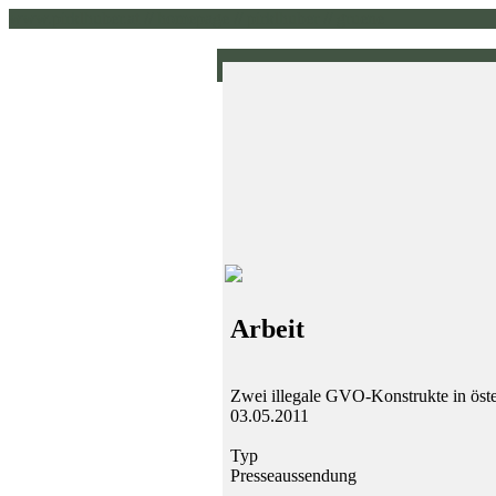
www.pirklhuber.at // homepage // pirklhuber // gruene
Arbeit
Zwei illegale GVO-Konstrukte in öste
03.05.2011
Typ
Presseaussendung