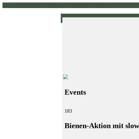
www.pirklhuber.at // homepage // pirklhuber // gruene
Events
183
Bienen-Aktion mit slow