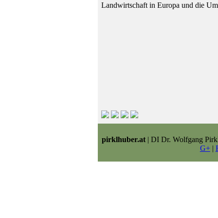
Landwirtschaft in Europa und die Um
pirklhuber.at
| DI Dr. Wolfgang Pirk
G+
|